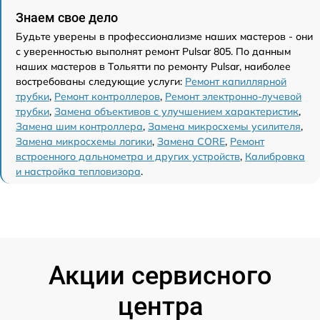
Знаем свое дело
Будьте уверены в профессионализме наших мастеров - они
с уверенностью выполнят ремонт Pulsar 805. По данным
наших мастеров в Тольятти по ремонту Pulsar, наиболее
востребованы следующие услуги:
Ремонт капиллярной
трубки
,
Ремонт контроллеров
,
Ремонт электронно-лучевой
трубки
,
Замена объективов с улучшением характеристик
,
Замена шим контроллера
,
Замена микросхемы усилителя
,
Замена микросхемы логики
,
Замена CORE
,
Ремонт
встроенного дальнометра и других устройств
,
Калибровка
и настройка тепловизора
.
Акции сервисного
центра